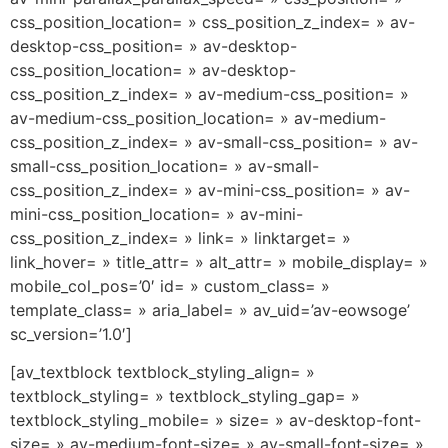
css_position_location= » css_position_z_index= » av-
desktop-css_position= » av-desktop-
css_position_location= » av-desktop-
css_position_z_index= » av-medium-css_position= »
av-medium-css_position_location= » av-medium-
css_position_z_index= » av-small-css_position= » av-
small-css_position_location= » av-small-
css_position_z_index= » av-mini-css_position= » av-
mini-css_position_location= » av-mini-
css_position_z_index= » link= » linktarget= »
link_hover= » title_attr= » alt_attr= » mobile_display= »
mobile_col_pos=’0′ id= » custom_class= »
template_class= » aria_label= » av_uid=’av-eowsoge’
sc_version=’1.0′]
[av_textblock textblock_styling_align= »
textblock_styling= » textblock_styling_gap= »
textblock_styling_mobile= » size= » av-desktop-font-
size= » av-medium-font-size= » av-small-font-size= »