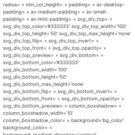
radius= » min_col_height= » padding= » av-desktop-
padding= » av-medium-padding= » av-small-
padding= » av-mini-padding= » svg_div_top= »
svg_div_top_color=’#333333′ svg_div_top_width=’100′
svg_div_top_height=’50’ svg_div_top_max_height=’none’
svg_div_top_flip= » svg_div_top_invert= »
svg_div_top_front= » svg_div_top_opacity= »
svg_div_top_preview= » svg_div_bottom= »
svg_div_bottom_color=’#333333′
svg_div_bottom_width=’100′
svg_div_bottom_height=’50’
svg_div_bottom_max_height=’none’
svg_div_bottom_flip= » svg_div_bottom_invert= »
svg_div_bottom_front= » svg_div_bottom_opacity= »
svg_div_bottom_preview= » column_boxshadow= »
column_boxshadow_width=’10’
column_boxshadow_color= » background=’bg_color’
background_color= »
background_gradient_direction=’vertical’