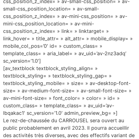
css_position_z_index= » av-small-css_position= » av-
small-css_position_location= » av-small-
css_position_z_index= » av-mini-css_position= » av-
mini-css_position_location= » av-mini-
css_position_z_index= » link= » linktarget= »
link_hover= » title_attr= » alt_attr= » mobile_display= »
mobile_col_pos=’0′ id= » custom_class= »
template_class= » aria_label= » av_uid=’av-2nz3adq’
sc_version=’1.0′]
[av_textblock textblock_styling_align= »
textblock_styling= » textblock_styling_gap= »
textblock_styling_mobile= » size= » av-desktop-font-
size= » av-medium-font-size= » av-small-font-size= »
av-mini-font-size= » font_color= » color= » id= »
custom_class= » template_class= » av_uid=’av-
lbqakac1′ sc_version=’1.0′ admin_preview_bg= »]
Le rez-de-chaussée du CARROUSEL sera ouvert au
public probablement en avril 2023. Il pourra accueillir
des activités très diverses, avec des effectifs variant de