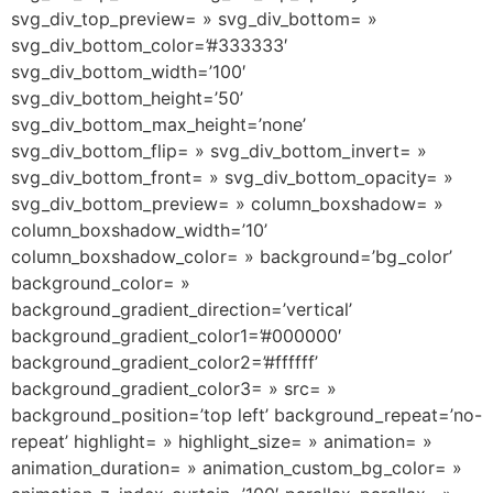
svg_div_top_preview= » svg_div_bottom= »
svg_div_bottom_color=’#333333′
svg_div_bottom_width=’100′
svg_div_bottom_height=’50’
svg_div_bottom_max_height=’none’
svg_div_bottom_flip= » svg_div_bottom_invert= »
svg_div_bottom_front= » svg_div_bottom_opacity= »
svg_div_bottom_preview= » column_boxshadow= »
column_boxshadow_width=’10’
column_boxshadow_color= » background=’bg_color’
background_color= »
background_gradient_direction=’vertical’
background_gradient_color1=’#000000′
background_gradient_color2=’#ffffff’
background_gradient_color3= » src= »
background_position=’top left’ background_repeat=’no-
repeat’ highlight= » highlight_size= » animation= »
animation_duration= » animation_custom_bg_color= »