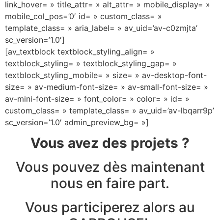
link_hover= » title_attr= » alt_attr= » mobile_display= »
mobile_col_pos=’0′ id= » custom_class= »
template_class= » aria_label= » av_uid=’av-c0zmjta’
sc_version=’1.0′]
[av_textblock textblock_styling_align= »
textblock_styling= » textblock_styling_gap= »
textblock_styling_mobile= » size= » av-desktop-font-
size= » av-medium-font-size= » av-small-font-size= »
av-mini-font-size= » font_color= » color= » id= »
custom_class= » template_class= » av_uid=’av-lbqarr9p’
sc_version=’1.0′ admin_preview_bg= »]
Vous avez des projets ?
Vous pouvez dès maintenant
nous en faire part.
Vous participerez alors au