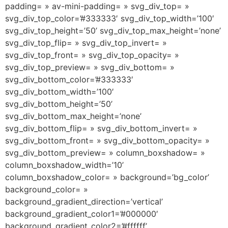
padding= » av-mini-padding= » svg_div_top= »
svg_div_top_color=’#333333′ svg_div_top_width=’100′
svg_div_top_height=’50’ svg_div_top_max_height=’none’
svg_div_top_flip= » svg_div_top_invert= »
svg_div_top_front= » svg_div_top_opacity= »
svg_div_top_preview= » svg_div_bottom= »
svg_div_bottom_color=’#333333′
svg_div_bottom_width=’100′
svg_div_bottom_height=’50’
svg_div_bottom_max_height=’none’
svg_div_bottom_flip= » svg_div_bottom_invert= »
svg_div_bottom_front= » svg_div_bottom_opacity= »
svg_div_bottom_preview= » column_boxshadow= »
column_boxshadow_width=’10’
column_boxshadow_color= » background=’bg_color’
background_color= »
background_gradient_direction=’vertical’
background_gradient_color1=’#000000′
background_gradient_color2=’#ffffff’