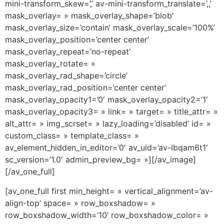
mini-transform_skew=’,’ av-mini-transform_translate=’,,’
mask_overlay= » mask_overlay_shape=’blob’
mask_overlay_size=’contain’ mask_overlay_scale=’100%’
mask_overlay_position=’center center’
mask_overlay_repeat=’no-repeat’
mask_overlay_rotate= »
mask_overlay_rad_shape=’circle’
mask_overlay_rad_position=’center center’
mask_overlay_opacity1=’0′ mask_overlay_opacity2=’1′
mask_overlay_opacity3= » link= » target= » title_attr= »
alt_attr= » img_scrset= » lazy_loading=’disabled’ id= »
custom_class= » template_class= »
av_element_hidden_in_editor=’0′ av_uid=’av-lbqam6t1′
sc_version=’1.0′ admin_preview_bg= »][/av_image]
[/av_one_full]
[av_one_full first min_height= » vertical_alignment=’av-
align-top’ space= » row_boxshadow= »
row_boxshadow_width=’10’ row_boxshadow_color= »