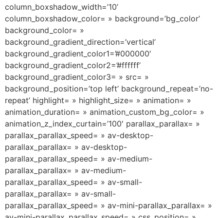
column_boxshadow_width=’10’
column_boxshadow_color= » background=’bg_color’
background_color= »
background_gradient_direction=’vertical’
background_gradient_color1=’#000000′
background_gradient_color2=’#ffffff’
background_gradient_color3= » src= »
background_position=’top left’ background_repeat=’no-
repeat’ highlight= » highlight_size= » animation= »
animation_duration= » animation_custom_bg_color= »
animation_z_index_curtain=’100′ parallax_parallax= »
parallax_parallax_speed= » av-desktop-
parallax_parallax= » av-desktop-
parallax_parallax_speed= » av-medium-
parallax_parallax= » av-medium-
parallax_parallax_speed= » av-small-
parallax_parallax= » av-small-
parallax_parallax_speed= » av-mini-parallax_parallax= »
av-mini-parallax_parallax_speed= » css_position= »