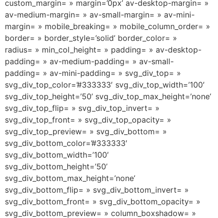
custom_margin= » margin=’0px’ av-desktop-margin= »
av-medium-margin= » av-small-margin= » av-mini-
margin= » mobile_breaking= » mobile_column_order= »
border= » border_style=’solid’ border_color= »
radius= » min_col_height= » padding= » av-desktop-
padding= » av-medium-padding= » av-small-
padding= » av-mini-padding= » svg_div_top= »
svg_div_top_color=’#333333′ svg_div_top_width=’100′
svg_div_top_height=’50’ svg_div_top_max_height=’none’
svg_div_top_flip= » svg_div_top_invert= »
svg_div_top_front= » svg_div_top_opacity= »
svg_div_top_preview= » svg_div_bottom= »
svg_div_bottom_color=’#333333′
svg_div_bottom_width=’100′
svg_div_bottom_height=’50’
svg_div_bottom_max_height=’none’
svg_div_bottom_flip= » svg_div_bottom_invert= »
svg_div_bottom_front= » svg_div_bottom_opacity= »
svg_div_bottom_preview= » column_boxshadow= »