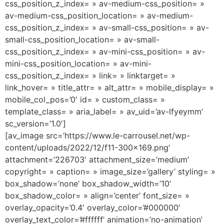
css_position_z_index= » av-medium-css_position= »
av-medium-css_position_location= » av-medium-
css_position_z_index= » av-small-css_position= » av-
small-css_position_location= » av-small-
css_position_z_index= » av-mini-css_position= » av-
mini-css_position_location= » av-mini-
css_position_z_index= » link= » linktarget= »
link_hover= » title_attr= » alt_attr= » mobile_display= »
mobile_col_pos=’0′ id= » custom_class= »
template_class= » aria_label= » av_uid=’av-lfyeymm’
sc_version=’1.0′]
[av_image src=’https://www.le-carrousel.net/wp-
content/uploads/2022/12/f11-300×169.png’
attachment=’226703′ attachment_size=’medium’
copyright= » caption= » image_size=’gallery’ styling= »
box_shadow=’none’ box_shadow_width=’10’
box_shadow_color= » align=’center’ font_size= »
overlay_opacity=’0.4′ overlay_color=’#000000′
overlay_text_color=’#ffffff’ animation=’no-animation’