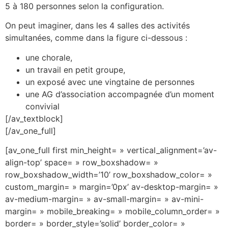
5 à 180 personnes selon la configuration.
On peut imaginer, dans les 4 salles des activités
simultanées, comme dans la figure ci-dessous :
une chorale,
un travail en petit groupe,
un exposé avec une vingtaine de personnes
une AG d’association accompagnée d’un moment
convivial
[/av_textblock]
[/av_one_full]
[av_one_full first min_height= » vertical_alignment=’av-
align-top’ space= » row_boxshadow= »
row_boxshadow_width=’10’ row_boxshadow_color= »
custom_margin= » margin=’0px’ av-desktop-margin= »
av-medium-margin= » av-small-margin= » av-mini-
margin= » mobile_breaking= » mobile_column_order= »
border= » border_style=’solid’ border_color= »