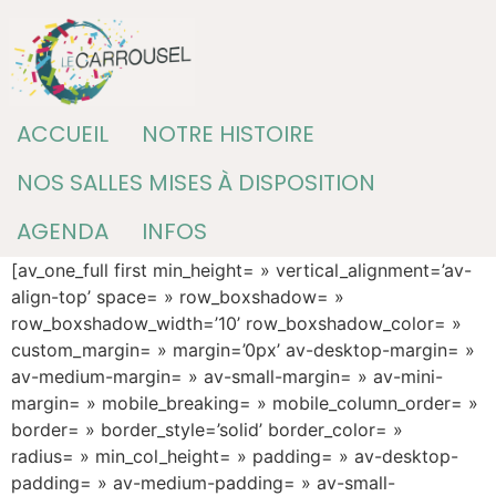
Passer
au
contenu
ACCUEIL
NOTRE HISTOIRE
NOS SALLES MISES À DISPOSITION
AGENDA
INFOS
[av_one_full first min_height= » vertical_alignment=’av-
align-top’ space= » row_boxshadow= »
row_boxshadow_width=’10’ row_boxshadow_color= »
custom_margin= » margin=’0px’ av-desktop-margin= »
av-medium-margin= » av-small-margin= » av-mini-
margin= » mobile_breaking= » mobile_column_order= »
border= » border_style=’solid’ border_color= »
radius= » min_col_height= » padding= » av-desktop-
padding= » av-medium-padding= » av-small-