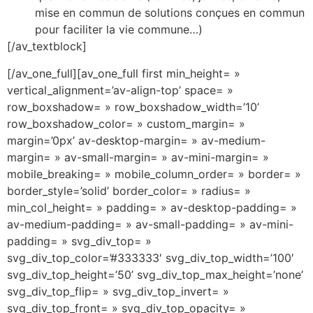
mise en commun de solutions conçues en commun
pour faciliter la vie commune…)
[/av_textblock]
[/av_one_full][av_one_full first min_height= »
vertical_alignment=’av-align-top’ space= »
row_boxshadow= » row_boxshadow_width=’10’
row_boxshadow_color= » custom_margin= »
margin=’0px’ av-desktop-margin= » av-medium-
margin= » av-small-margin= » av-mini-margin= »
mobile_breaking= » mobile_column_order= » border= »
border_style=’solid’ border_color= » radius= »
min_col_height= » padding= » av-desktop-padding= »
av-medium-padding= » av-small-padding= » av-mini-
padding= » svg_div_top= »
svg_div_top_color=’#333333′ svg_div_top_width=’100′
svg_div_top_height=’50’ svg_div_top_max_height=’none’
svg_div_top_flip= » svg_div_top_invert= »
svg_div_top_front= » svg_div_top_opacity= »