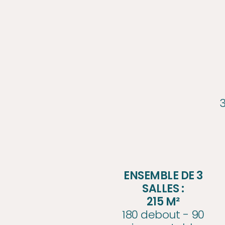
3
ENSEMBLE DE 3
SALLES :
215 M²
180 debout - 90