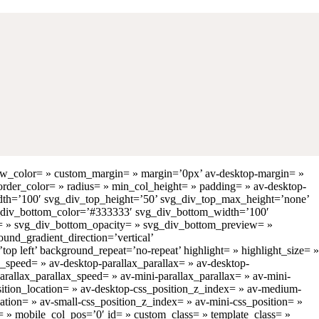
ow_color= » custom_margin= » margin=’0px’ av-desktop-margin= »
rder_color= » radius= » min_col_height= » padding= » av-desktop-
dth=’100′ svg_div_top_height=’50’ svg_div_top_max_height=’none’
g_div_bottom_color=’#333333′ svg_div_bottom_width=’100′
= » svg_div_bottom_opacity= » svg_div_bottom_preview= »
d_gradient_direction=’vertical’
p left’ background_repeat=’no-repeat’ highlight= » highlight_size= »
_speed= » av-desktop-parallax_parallax= » av-desktop-
rallax_parallax_speed= » av-mini-parallax_parallax= » av-mini-
osition_location= » av-desktop-css_position_z_index= » av-medium-
ation= » av-small-css_position_z_index= » av-mini-css_position= »
ay= » mobile_col_pos=’0′ id= » custom_class= » template_class= »