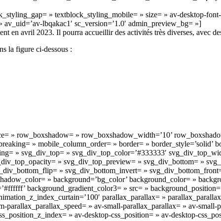
ck_styling_gap= » textblock_styling_mobile= » size= » av-desktop-font-
= » av_uid=’av-lbqakac1′ sc_version=’1.0′ admin_preview_bg= »]
avril 2023. Il pourra accueillir des activités très diverses, avec des 
s la figure ci-dessous :
p’ space= » row_boxshadow= » row_boxshadow_width=’10’ row_boxshad
eaking= » mobile_column_order= » border= » border_style=’solid’ bo
ing= » svg_div_top= » svg_div_top_color=’#333333′ svg_div_top_wi
vg_div_top_opacity= » svg_div_top_preview= » svg_div_bottom= » sv
div_bottom_flip= » svg_div_bottom_invert= » svg_div_bottom_front
ow_color= » background=’bg_color’ background_color= » backgroun
fffff’ background_gradient_color3= » src= » background_position=’to
mation_z_index_curtain=’100′ parallax_parallax= » parallax_parallax
parallax_parallax_speed= » av-small-parallax_parallax= » av-small-pa
 css_position_z_index= » av-desktop-css_position= » av-desktop-css_p