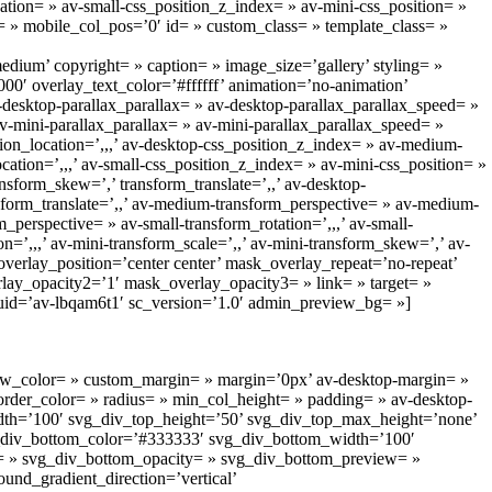
ation= » av-small-css_position_z_index= » av-mini-css_position= »
ay= » mobile_col_pos=’0′ id= » custom_class= » template_class= »
dium’ copyright= » caption= » image_size=’gallery’ styling= »
′ overlay_text_color=’#ffffff’ animation=’no-animation’
desktop-parallax_parallax= » av-desktop-parallax_parallax_speed= »
v-mini-parallax_parallax= » av-mini-parallax_parallax_speed= »
tion_location=’,,,’ av-desktop-css_position_z_index= » av-medium-
cation=’,,,’ av-small-css_position_z_index= » av-mini-css_position= »
ansform_skew=’,’ transform_translate=’,,’ av-desktop-
nsform_translate=’,,’ av-medium-transform_perspective= » av-medium-
_perspective= » av-small-transform_rotation=’,,,’ av-small-
on=’,,,’ av-mini-transform_scale=’,,’ av-mini-transform_skew=’,’ av-
erlay_position=’center center’ mask_overlay_repeat=’no-repeat’
lay_opacity2=’1′ mask_overlay_opacity3= » link= » target= »
av_uid=’av-lbqam6t1′ sc_version=’1.0′ admin_preview_bg= »]
ow_color= » custom_margin= » margin=’0px’ av-desktop-margin= »
rder_color= » radius= » min_col_height= » padding= » av-desktop-
dth=’100′ svg_div_top_height=’50’ svg_div_top_max_height=’none’
g_div_bottom_color=’#333333′ svg_div_bottom_width=’100′
= » svg_div_bottom_opacity= » svg_div_bottom_preview= »
d_gradient_direction=’vertical’