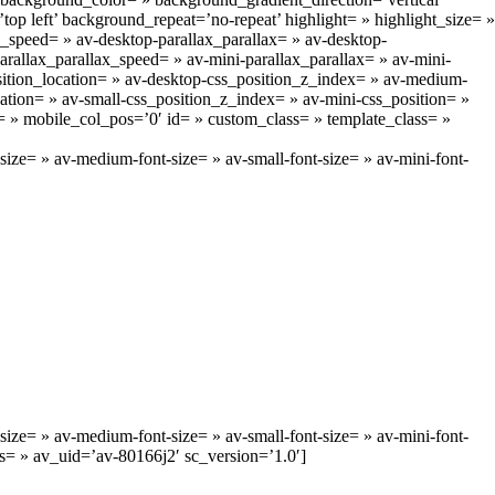
p left’ background_repeat=’no-repeat’ highlight= » highlight_size= »
_speed= » av-desktop-parallax_parallax= » av-desktop-
rallax_parallax_speed= » av-mini-parallax_parallax= » av-mini-
osition_location= » av-desktop-css_position_z_index= » av-medium-
ation= » av-small-css_position_z_index= » av-mini-css_position= »
ay= » mobile_col_pos=’0′ id= » custom_class= » template_class= »
size= » av-medium-font-size= » av-small-font-size= » av-mini-font-
size= » av-medium-font-size= » av-small-font-size= » av-mini-font-
ss= » av_uid=’av-80166j2′ sc_version=’1.0′]