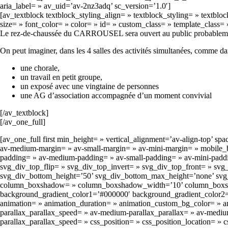
aria_label= » av_uid=’av-2nz3adq’ sc_version=’1.0′]
[av_textblock textblock_styling_align= » textblock_styling= » textblo
size= » font_color= » color= » id= » custom_class= » template_class
Le rez-de-chaussée du CARROUSEL sera ouvert au public probablement en 
On peut imaginer, dans les 4 salles des activités simultanées, comme dan
une chorale,
un travail en petit groupe,
un exposé avec une vingtaine de personnes
une AG d’association accompagnée d’un moment convivial
[/av_textblock]
[/av_one_full]
[av_one_full first min_height= » vertical_alignment=’av-align-to
av-medium-margin= » av-small-margin= » av-mini-margin= » mobile_br
padding= » av-medium-padding= » av-small-padding= » av-mini-padd
svg_div_top_flip= » svg_div_top_invert= » svg_div_top_front= » s
svg_div_bottom_height=’50’ svg_div_bottom_max_height=’none’ svg_
column_boxshadow= » column_boxshadow_width=’10’ column_boxshad
background_gradient_color1=’#000000′ background_gradient_color2=’#f
animation= » animation_duration= » animation_custom_bg_color= » ani
parallax_parallax_speed= » av-medium-parallax_parallax= » av-medium-
parallax_parallax_speed= » css_position= » css_position_location= »