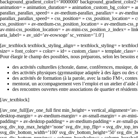
background_gradient_color1=’#000000′ background_gradient_color2=’#f
animation= » animation_duration= » animation_custom_bg_color= » ani
parallax_parallax_speed= » av-medium-parallax_parallax= » av-medium-
parallax_parallax_speed= » css_position= » css_position_location= »
css_position= » av-medium-css_position_location= » av-medium-css_po
av-mini-css_position_location= » av-mini-css_position_z_index= » link
aria_label= » av_uid=’av-eowsoge’ sc_version=’1.0′]
[av_textblock textblock_styling_align= » textblock_styling= » textblo
size= » font_color= » color= » id= » custom_class= » template_class
Pour élargir le champ des possibles, nous préparons, selon les besoins e
des activités culturelles (chorale, danse, conférences, musique, de
des activités physiques (gymnastique adaptée à des âges ou des 
des activités de formation (à la parole, avec la radio FM+, contes 
mentorat, un accompagnement vers l’emploi et un atelier d’aide à 
des rencontres ouvertes entre associations de quartier et résid
[/av_textblock]
[/av_one_full][av_one_full first min_height= » vertical_alignment
desktop-margin= » av-medium-margin= » av-small-margin= » av-mini-m
padding= » av-desktop-padding= » av-medium-padding= » av-small-p
svg_div_top_max_height=’none’ svg_div_top_flip= » svg_div_top_in
svg_div_bottom_width=’100′ svg_div_bottom_height=’50’ svg_div_bo
svg_div_bottom_preview= » column_boxshadow= » column_boxshadow