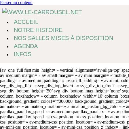
Passer au contenu
ACCUEIL
NOTRE HISTOIRE
NOS SALLES MISES À DISPOSITION
AGENDA
INFOS
[av_one_full first min_height= » vertical_alignment=’av-align-to
av-medium-margin= » av-small-margin= » av-mini-margin= » mobile_br
padding= » av-medium-padding= » av-small-padding= » av-mini-padd
svg_div_top_flip= » svg_div_top_invert= » svg_div_top_front= » s
svg_div_bottom_height=’50’ svg_div_bottom_max_height=’none’ svg_
column_boxshadow= » column_boxshadow_width=’10’ column_boxshad
background_gradient_color1=’#000000′ background_gradient_color2=’#f
animation= » animation_duration= » animation_custom_bg_color= » ani
parallax_parallax_speed= » av-medium-parallax_parallax= » av-medium-
parallax_parallax_speed= » css_position= » css_position_location= »
css_position= » av-medium-css_position_location= » av-medium-css_po
av-mini-css_position_location= » av-mini-css_position_z_index= » link