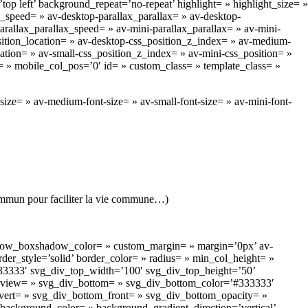
p left’ background_repeat=’no-repeat’ highlight= » highlight_size= »
_speed= » av-desktop-parallax_parallax= » av-desktop-
rallax_parallax_speed= » av-mini-parallax_parallax= » av-mini-
osition_location= » av-desktop-css_position_z_index= » av-medium-
ation= » av-small-css_position_z_index= » av-mini-css_position= »
ay= » mobile_col_pos=’0′ id= » custom_class= » template_class= »
size= » av-medium-font-size= » av-small-font-size= » av-mini-font-
 commun pour faciliter la vie commune…)
’ row_boxshadow_color= » custom_margin= » margin=’0px’ av-
r_style=’solid’ border_color= » radius= » min_col_height= »
33333′ svg_div_top_width=’100′ svg_div_top_height=’50’
review= » svg_div_bottom= » svg_div_bottom_color=’#333333′
ert= » svg_div_bottom_front= » svg_div_bottom_opacity= »
kground_color= » background_gradient_direction=’vertical’