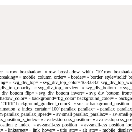
p’ space= » row_boxshadow= » row_boxshadow_width=’10’ row_boxshad
eaking= » mobile_column_order= » border= » border_style=’solid’ bo
ing= » svg_div_top= » svg_div_top_color=’#333333′ svg_div_top_wi
vg_div_top_opacity= » svg_div_top_preview= » svg_div_bottom= » sv
div_bottom_flip= » svg_div_bottom_invert= » svg_div_bottom_front
ow_color= » background=’bg_color’ background_color= » backgroun
fffff’ background_gradient_color3= » src= » background_position=’to
mation_z_index_curtain=’100′ parallax_parallax= » parallax_parallax
parallax_parallax_speed= » av-small-parallax_parallax= » av-small-pa
 css_position_z_index= » av-desktop-css_position= » av-desktop-css_p
sition_z_index= » av-small-css_position= » av-small-css_position_loc
= » linktarget= » link_hover= » title_attr= » alt_attr= » mobile_displ