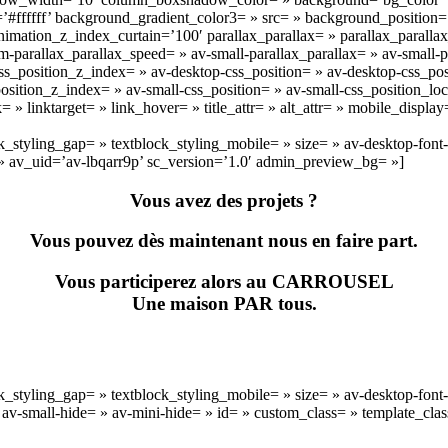
fffff’ background_gradient_color3= » src= » background_position=’to
mation_z_index_curtain=’100′ parallax_parallax= » parallax_parallax
parallax_parallax_speed= » av-small-parallax_parallax= » av-small-pa
 css_position_z_index= » av-desktop-css_position= » av-desktop-css_p
sition_z_index= » av-small-css_position= » av-small-css_position_loc
= » linktarget= » link_hover= » title_attr= » alt_attr= » mobile_displ
ck_styling_gap= » textblock_styling_mobile= » size= » av-desktop-font-
= » av_uid=’av-lbqarr9p’ sc_version=’1.0′ admin_preview_bg= »]
Vous avez des projets ?
Vous pouvez dès maintenant nous en faire part.
Vous participerez alors au CARROUSEL
Une maison PAR tous.
ck_styling_gap= » textblock_styling_mobile= » size= » av-desktop-font-
 av-small-hide= » av-mini-hide= » id= » custom_class= » template_cla