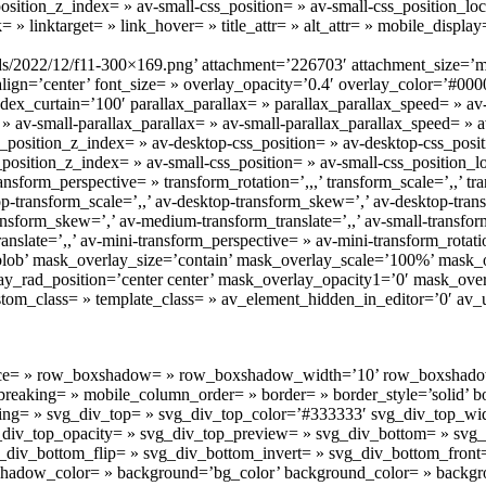
sition_z_index= » av-small-css_position= » av-small-css_position_loc
= » linktarget= » link_hover= » title_attr= » alt_attr= » mobile_displ
ads/2022/12/f11-300×169.png’ attachment=’226703′ attachment_size=’me
’center’ font_size= » overlay_opacity=’0.4′ overlay_color=’#000000
x_curtain=’100′ parallax_parallax= » parallax_parallax_speed= » av-
 av-small-parallax_parallax= » av-small-parallax_parallax_speed= » a
ss_position_z_index= » av-desktop-css_position= » av-desktop-css_posi
position_z_index= » av-small-css_position= » av-small-css_position_lo
ansform_perspective= » transform_rotation=’,,,’ transform_scale=’,,’ tr
top-transform_scale=’,,’ av-desktop-transform_skew=’,’ av-desktop-tra
nsform_skew=’,’ av-medium-transform_translate=’,,’ av-small-transform
anslate=’,,’ av-mini-transform_perspective= » av-mini-transform_rotati
blob’ mask_overlay_size=’contain’ mask_overlay_scale=’100%’ mask_ov
y_rad_position=’center center’ mask_overlay_opacity1=’0′ mask_over
» custom_class= » template_class= » av_element_hidden_in_editor=’0′ 
p’ space= » row_boxshadow= » row_boxshadow_width=’10’ row_boxshad
eaking= » mobile_column_order= » border= » border_style=’solid’ bo
ing= » svg_div_top= » svg_div_top_color=’#333333′ svg_div_top_wi
vg_div_top_opacity= » svg_div_top_preview= » svg_div_bottom= » sv
div_bottom_flip= » svg_div_bottom_invert= » svg_div_bottom_front
ow_color= » background=’bg_color’ background_color= » backgroun