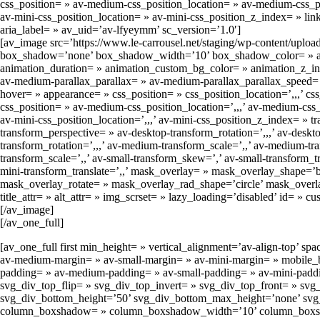
css_position= » av-medium-css_position_location= » av-medium-css_po
av-mini-css_position_location= » av-mini-css_position_z_index= » link
aria_label= » av_uid=’av-lfyeymm’ sc_version=’1.0′]
[av_image src=’https://www.le-carrousel.net/staging/wp-content/uplo
box_shadow=’none’ box_shadow_width=’10’ box_shadow_color= » align=
animation_duration= » animation_custom_bg_color= » animation_z_inde
av-medium-parallax_parallax= » av-medium-parallax_parallax_speed= »
hover= » appearance= » css_position= » css_position_location=’,,,’ c
css_position= » av-medium-css_position_location=’,,,’ av-medium-css_
av-mini-css_position_location=’,,,’ av-mini-css_position_z_index= » tr
transform_perspective= » av-desktop-transform_rotation=’,,,’ av-desk
transform_rotation=’,,,’ av-medium-transform_scale=’,,’ av-medium-tra
transform_scale=’,,’ av-small-transform_skew=’,’ av-small-transform_tr
mini-transform_translate=’,,’ mask_overlay= » mask_overlay_shape=’
mask_overlay_rotate= » mask_overlay_rad_shape=’circle’ mask_overla
title_attr= » alt_attr= » img_scrset= » lazy_loading=’disabled’ id= 
[/av_image]
[/av_one_full]
[av_one_full first min_height= » vertical_alignment=’av-align-to
av-medium-margin= » av-small-margin= » av-mini-margin= » mobile_br
padding= » av-medium-padding= » av-small-padding= » av-mini-padd
svg_div_top_flip= » svg_div_top_invert= » svg_div_top_front= » s
svg_div_bottom_height=’50’ svg_div_bottom_max_height=’none’ svg_
column_boxshadow= » column_boxshadow_width=’10’ column_boxshad