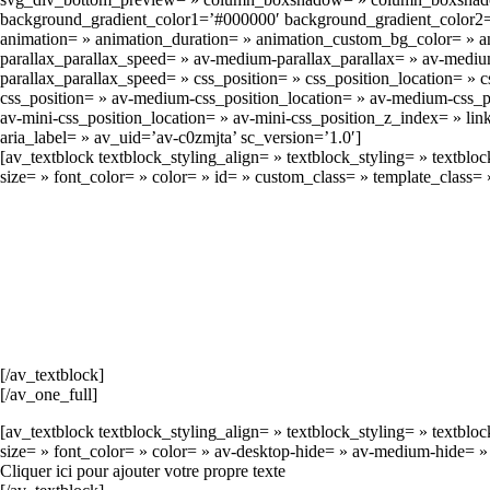
background_gradient_color1=’#000000′ background_gradient_color2=’#f
animation= » animation_duration= » animation_custom_bg_color= » ani
parallax_parallax_speed= » av-medium-parallax_parallax= » av-medium-
parallax_parallax_speed= » css_position= » css_position_location= »
css_position= » av-medium-css_position_location= » av-medium-css_po
av-mini-css_position_location= » av-mini-css_position_z_index= » link
aria_label= » av_uid=’av-c0zmjta’ sc_version=’1.0′]
[av_textblock textblock_styling_align= » textblock_styling= » textblo
size= » font_color= » color= » id= » custom_class= » template_class
[/av_textblock]
[/av_one_full]
[av_textblock textblock_styling_align= » textblock_styling= » textblo
size= » font_color= » color= » av-desktop-hide= » av-medium-hide= »
Cliquer ici pour ajouter votre propre texte