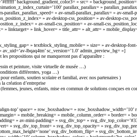
fffff’ background_gradient_color3= » src= » background_position=’to
mation_z_index_curtain=’100′ parallax_parallax= » parallax_parallax
parallax_parallax_speed= » av-small-parallax_parallax= » av-small-pa
 css_position_z_index= » av-desktop-css_position= » av-desktop-css_p
sition_z_index= » av-small-css_position= » av-small-css_position_loc
= » linktarget= » link_hover= » title_attr= » alt_attr= » mobile_displ
ck_styling_gap= » textblock_styling_mobile= » size= » av-desktop-font-
= » av_uid=’av-lbqaq4tm’ sc_version=’1.0′ admin_preview_bg= »]
t les propositions qui ne manqueront pas d’apparaître :
ssin et peinture, visite virtuelle de musée …)
conditions différentes, yoga …)
pour enfants, soutien scolaire et familial, avec nos partenaires )
la création d’entreprise
ents (femmes, jeunes, enfants, mise en commun de solutions conçues en
=’av-align-top’ space= » row_boxshadow= » row_boxshadow_width=’10
argin= » mobile_breaking= » mobile_column_order= » border= » borde
adding= » av-mini-padding= » svg_div_top= » svg_div_top_color=’#3
vert= » svg_div_top_front= » svg_div_top_opacity= » svg_div_top_p
ttom_max_height=’none’ svg_div_bottom_flip= » svg_div_bottom_inv
_width=’10’ column_boxshadow_color= » background=’bg_color’ bac