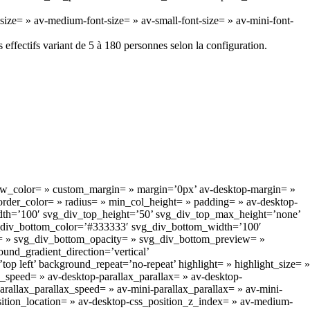
size= » av-medium-font-size= » av-small-font-size= » av-mini-font-
effectifs variant de 5 à 180 personnes selon la configuration.
ow_color= » custom_margin= » margin=’0px’ av-desktop-margin= »
rder_color= » radius= » min_col_height= » padding= » av-desktop-
dth=’100′ svg_div_top_height=’50’ svg_div_top_max_height=’none’
g_div_bottom_color=’#333333′ svg_div_bottom_width=’100′
= » svg_div_bottom_opacity= » svg_div_bottom_preview= »
d_gradient_direction=’vertical’
p left’ background_repeat=’no-repeat’ highlight= » highlight_size= »
_speed= » av-desktop-parallax_parallax= » av-desktop-
rallax_parallax_speed= » av-mini-parallax_parallax= » av-mini-
osition_location= » av-desktop-css_position_z_index= » av-medium-