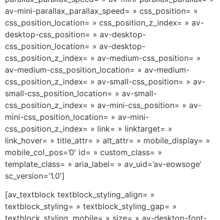
av-mini-parallax_parallax_speed= » css_position= »
css_position_location= » css_position_z_index= » av-
desktop-css_position= » av-desktop-
css_position_location= » av-desktop-
css_position_z_index= » av-medium-css_position= »
av-medium-css_position_location= » av-medium-
css_position_z_index= » av-small-css_position= » av-
small-css_position_location= » av-small-
css_position_z_index= » av-mini-css_position= » av-
mini-css_position_location= » av-mini-
css_position_z_index= » link= » linktarget= »
link_hover= » title_attr= » alt_attr= » mobile_display= »
mobile_col_pos=’0′ id= » custom_class= »
template_class= » aria_label= » av_uid=’av-eowsoge’
sc_version=’1.0′]
[av_textblock textblock_styling_align= »
textblock_styling= » textblock_styling_gap= »
textblock_styling_mobile= » size= » av-desktop-font-