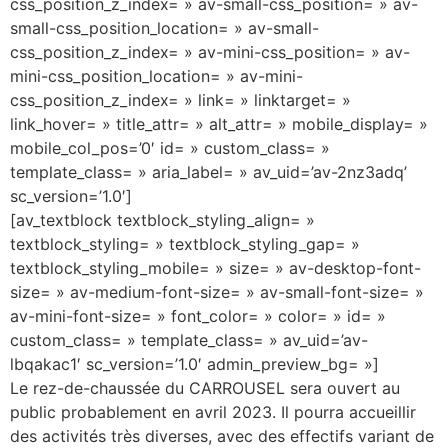
css_position_z_index= » av-small-css_position= » av-
small-css_position_location= » av-small-
css_position_z_index= » av-mini-css_position= » av-
mini-css_position_location= » av-mini-
css_position_z_index= » link= » linktarget= »
link_hover= » title_attr= » alt_attr= » mobile_display= »
mobile_col_pos=’0′ id= » custom_class= »
template_class= » aria_label= » av_uid=’av-2nz3adq’
sc_version=’1.0′]
[av_textblock textblock_styling_align= »
textblock_styling= » textblock_styling_gap= »
textblock_styling_mobile= » size= » av-desktop-font-
size= » av-medium-font-size= » av-small-font-size= »
av-mini-font-size= » font_color= » color= » id= »
custom_class= » template_class= » av_uid=’av-
lbqakac1′ sc_version=’1.0′ admin_preview_bg= »]
Le rez-de-chaussée du CARROUSEL sera ouvert au
public probablement en avril 2023. Il pourra accueillir
des activités très diverses, avec des effectifs variant de