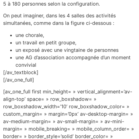
5 à 180 personnes selon la configuration.
On peut imaginer, dans les 4 salles des activités
simultanées, comme dans la figure ci-dessous :
une chorale,
un travail en petit groupe,
un exposé avec une vingtaine de personnes
une AG d’association accompagnée d’un moment
convivial
[/av_textblock]
[/av_one_full]
[av_one_full first min_height= » vertical_alignment=’av-
align-top’ space= » row_boxshadow= »
row_boxshadow_width=’10’ row_boxshadow_color= »
custom_margin= » margin=’0px’ av-desktop-margin= »
av-medium-margin= » av-small-margin= » av-mini-
margin= » mobile_breaking= » mobile_column_order= »
border= » border_style=’solid’ border_color= »