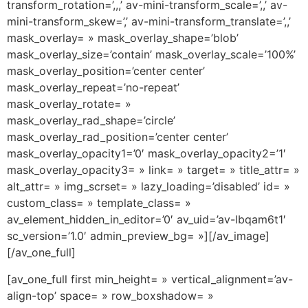
transform_rotation=’,,,’ av-mini-transform_scale=’,,’ av-
mini-transform_skew=’,’ av-mini-transform_translate=’,,’
mask_overlay= » mask_overlay_shape=’blob’
mask_overlay_size=’contain’ mask_overlay_scale=’100%’
mask_overlay_position=’center center’
mask_overlay_repeat=’no-repeat’
mask_overlay_rotate= »
mask_overlay_rad_shape=’circle’
mask_overlay_rad_position=’center center’
mask_overlay_opacity1=’0′ mask_overlay_opacity2=’1′
mask_overlay_opacity3= » link= » target= » title_attr= »
alt_attr= » img_scrset= » lazy_loading=’disabled’ id= »
custom_class= » template_class= »
av_element_hidden_in_editor=’0′ av_uid=’av-lbqam6t1′
sc_version=’1.0′ admin_preview_bg= »][/av_image]
[/av_one_full]
[av_one_full first min_height= » vertical_alignment=’av-
align-top’ space= » row_boxshadow= »