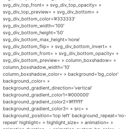
svg_div_top_front= » svg_div_top_opacity= »
svg_div_top_preview= » svg_div_bottom= »
svg_div_bottom_color=’#333333′
svg_div_bottom_width=’100′
svg_div_bottom_height=’50’
svg_div_bottom_max_height=’none’
svg_div_bottom_flip= » svg_div_bottom_invert= »
svg_div_bottom_front= » svg_div_bottom_opacity= »
svg_div_bottom_preview= » column_boxshadow= »
column_boxshadow_width=’10’
column_boxshadow_color= » background=’bg_color’
background_color= »
background_gradient_direction=’vertical’
background_gradient_color1=’#000000′
background_gradient_color2=’#ffffff’
background_gradient_color3= » src= »
background_position=’top left’ background_repeat=’no-
repeat’ highlight= » highlight_size= » animation= »