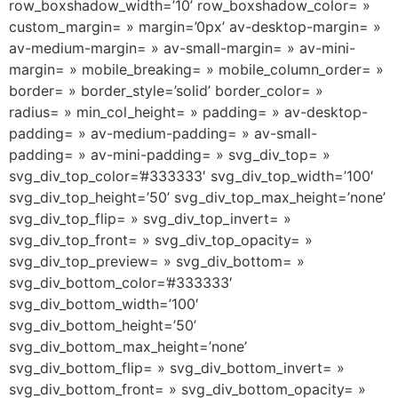
row_boxshadow_width=’10’ row_boxshadow_color= »
custom_margin= » margin=’0px’ av-desktop-margin= »
av-medium-margin= » av-small-margin= » av-mini-
margin= » mobile_breaking= » mobile_column_order= »
border= » border_style=’solid’ border_color= »
radius= » min_col_height= » padding= » av-desktop-
padding= » av-medium-padding= » av-small-
padding= » av-mini-padding= » svg_div_top= »
svg_div_top_color=’#333333′ svg_div_top_width=’100′
svg_div_top_height=’50’ svg_div_top_max_height=’none’
svg_div_top_flip= » svg_div_top_invert= »
svg_div_top_front= » svg_div_top_opacity= »
svg_div_top_preview= » svg_div_bottom= »
svg_div_bottom_color=’#333333′
svg_div_bottom_width=’100′
svg_div_bottom_height=’50’
svg_div_bottom_max_height=’none’
svg_div_bottom_flip= » svg_div_bottom_invert= »
svg_div_bottom_front= » svg_div_bottom_opacity= »