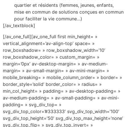
quartier et résidents (femmes, jeunes, enfants,
mise en commun de solutions conçues en commun
pour faciliter la vie commune…)
[/av_textblock]
[/av_one_full][av_one_full first min_height= »
vertical_alignment=’av-align-top’ space= »
row_boxshadow= » row_boxshadow_width=’10’
row_boxshadow_color= » custom_margin= »
margin=’0px’ av-desktop-margin= » av-medium-
margin= » av-small-margin= » av-mini-margin= »
mobile_breaking= » mobile_column_order= » border= »
border_style=’solid’ border_color= » radius= »
min_col_height= » padding= » av-desktop-padding= »
av-medium-padding= » av-small-padding= » av-mini-
padding= » svg_div_top= »
svg_div_top_color=’#333333′ svg_div_top_width=’100′
svg_div_top_height=’50’ svg_div_top_max_height=’none’
svg_div_top_flip= » svg_div_top_invert= »