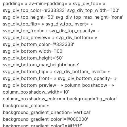
padding= » av-mini-padding= » svg_div_top= »
svg_div_top_color=’#333333′ svg_div_top_width=’100′
svg_div_top_height=’50’ svg_div_top_max_height=’none’
svg_div_top_flip= » svg_div_top_invert= »
svg_div_top_front= » svg_div_top_opacity= »
svg_div_top_preview= » svg_div_bottom= »
svg_div_bottom_color=’#333333′
svg_div_bottom_width=’100′
svg_div_bottom_height=’50’
svg_div_bottom_max_height=’none’
svg_div_bottom_flip= » svg_div_bottom_invert= »
svg_div_bottom_front= » svg_div_bottom_opacity= »
svg_div_bottom_preview= » column_boxshadow= »
column_boxshadow_width=’10’
column_boxshadow_color= » background=’bg_color’
background_color= »
background_gradient_direction=’vertical’
background_gradient_color1=’#000000′
background_gradient_color2=’#ffffff’