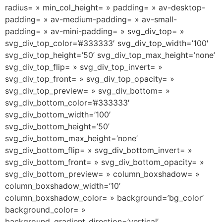
radius= » min_col_height= » padding= » av-desktop-
padding= » av-medium-padding= » av-small-
padding= » av-mini-padding= » svg_div_top= »
svg_div_top_color=’#333333′ svg_div_top_width=’100′
svg_div_top_height=’50’ svg_div_top_max_height=’none’
svg_div_top_flip= » svg_div_top_invert= »
svg_div_top_front= » svg_div_top_opacity= »
svg_div_top_preview= » svg_div_bottom= »
svg_div_bottom_color=’#333333′
svg_div_bottom_width=’100′
svg_div_bottom_height=’50’
svg_div_bottom_max_height=’none’
svg_div_bottom_flip= » svg_div_bottom_invert= »
svg_div_bottom_front= » svg_div_bottom_opacity= »
svg_div_bottom_preview= » column_boxshadow= »
column_boxshadow_width=’10’
column_boxshadow_color= » background=’bg_color’
background_color= »
background_gradient_direction=’vertical’