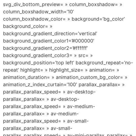
svg_div_bottom_preview= » column_boxshadow= »
column_boxshadow_width=’10’
column_boxshadow_color= » background=’bg_color’
background_color= »
background_gradient_direction=’vertical’
background_gradient_color1=’#000000′
background_gradient_color2=’#ffffff’
background_gradient_color3= » src= »
background_position=’top left’ background_repeat=’no-
repeat’ highlight= » highlight_size= » animation= »
animation_duration= » animation_custom_bg_color= »
animation_z_index_curtain=’100′ parallax_parallax= »
parallax_parallax_speed= » av-desktop-
parallax_parallax= » av-desktop-
parallax_parallax_speed= » av-medium-
parallax_parallax= » av-medium-
parallax_parallax_speed= » av-small-
parallax_parallax= » av-small-
parallax_parallax_speed= » av-mini-parallax_parallax= »