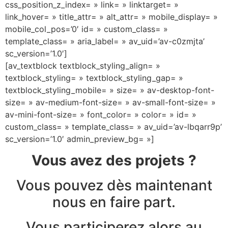
css_position_z_index= » link= » linktarget= »
link_hover= » title_attr= » alt_attr= » mobile_display= »
mobile_col_pos=’0′ id= » custom_class= »
template_class= » aria_label= » av_uid=’av-c0zmjta’
sc_version=’1.0′]
[av_textblock textblock_styling_align= »
textblock_styling= » textblock_styling_gap= »
textblock_styling_mobile= » size= » av-desktop-font-
size= » av-medium-font-size= » av-small-font-size= »
av-mini-font-size= » font_color= » color= » id= »
custom_class= » template_class= » av_uid=’av-lbqarr9p’
sc_version=’1.0′ admin_preview_bg= »]
Vous avez des projets ?
Vous pouvez dès maintenant
nous en faire part.
Vous participerez alors au