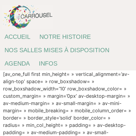
Passer
au
contenu
ACCUEIL
NOTRE HISTOIRE
NOS SALLES MISES À DISPOSITION
AGENDA
INFOS
[av_one_full first min_height= » vertical_alignment=’av-
align-top’ space= » row_boxshadow= »
row_boxshadow_width=’10’ row_boxshadow_color= »
custom_margin= » margin=’0px’ av-desktop-margin= »
av-medium-margin= » av-small-margin= » av-mini-
margin= » mobile_breaking= » mobile_column_order= »
border= » border_style=’solid’ border_color= »
radius= » min_col_height= » padding= » av-desktop-
padding= » av-medium-padding= » av-small-