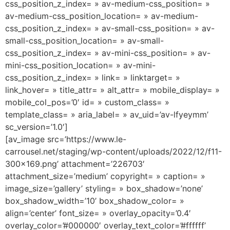
css_position_z_index= » av-medium-css_position= »
av-medium-css_position_location= » av-medium-
css_position_z_index= » av-small-css_position= » av-
small-css_position_location= » av-small-
css_position_z_index= » av-mini-css_position= » av-
mini-css_position_location= » av-mini-
css_position_z_index= » link= » linktarget= »
link_hover= » title_attr= » alt_attr= » mobile_display= »
mobile_col_pos=’0′ id= » custom_class= »
template_class= » aria_label= » av_uid=’av-lfyeymm’
sc_version=’1.0′]
[av_image src=’https://www.le-
carrousel.net/staging/wp-content/uploads/2022/12/f11-
300×169.png’ attachment=’226703′
attachment_size=’medium’ copyright= » caption= »
image_size=’gallery’ styling= » box_shadow=’none’
box_shadow_width=’10’ box_shadow_color= »
align=’center’ font_size= » overlay_opacity=’0.4′
overlay_color=’#000000′ overlay_text_color=’#ffffff’