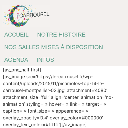
Passer
au
contenu
ACCUEIL
NOTRE HISTOIRE
NOS SALLES MISES À DISPOSITION
AGENDA
INFOS
[av_one_half first]
[av_image src=’https://le-carrousel.fr/wp-
content/uploads/2015/11/picamoles-top-14-le-
carrousel-montpellier-02.jpg’ attachment=’4080′
attachment_size=’full’ align=’center’ animation=’no-
animation’ styling= » hover= » link= » target= »
caption= » font_size= » appearance= »
overlay_opacity=’0.4′ overlay_color=’#000000′
overlay_text_color=’#ffffff’][/av_image]