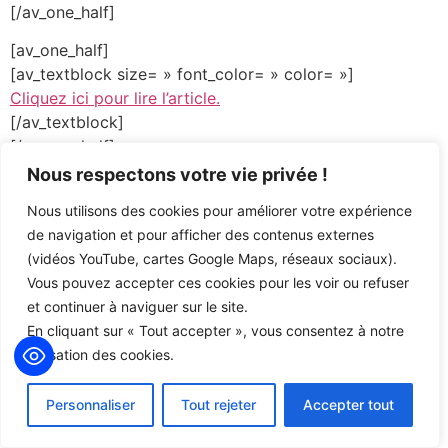
[/av_one_half]
[av_one_half]
[av_textblock size= » font_color= » color= »]
Cliquez ici pour lire l’article.
[/av_textblock]
[/av_one_half]
Nous respectons votre vie privée !
[av_social_share title=’Partager cet article’ style= »
buttons= » share_facebook= » share_twitter= »
Nous utilisons des cookies pour améliorer votre expérience
share_pinterest= » share_gplus= » share_reddit= »
de navigation et pour afficher des contenus externes
share_linkedin= » share_tumblr= » share_vk= »
(vidéos YouTube, cartes Google Maps, réseaux sociaux).
share_mail= »][/av_social_share]
Vous pouvez accepter ces cookies pour les voir ou refuser
et continuer à naviguer sur le site.
En cliquant sur « Tout accepter », vous consentez à notre
utilisation des cookies.
Personnaliser
Tout rejeter
Accepter tout