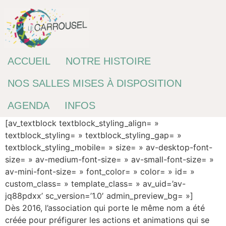
Passer
au
contenu
ACCUEIL
NOTRE HISTOIRE
NOS SALLES MISES À DISPOSITION
AGENDA
INFOS
[av_textblock textblock_styling_align= »
textblock_styling= » textblock_styling_gap= »
textblock_styling_mobile= » size= » av-desktop-font-
size= » av-medium-font-size= » av-small-font-size= »
av-mini-font-size= » font_color= » color= » id= »
custom_class= » template_class= » av_uid=’av-
jq88pdxx’ sc_version=’1.0′ admin_preview_bg= »]
Dès 2016, l’association qui porte le même nom a été
créée pour préfigurer les actions et animations qui se