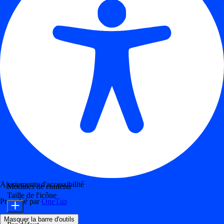
Ajustements d'accessibilité
Modules de contenu
Taille de l'icône
Propulsé par
OneTap
Masquer la barre d'outils