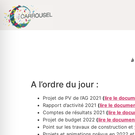
Passer
au
contenu
à
A l’ordre du jour :
Projet de PV de l’AG 2021
(
lire le docu
Rapport d’activité 2021
(
lire le docume
Comptes de résultats 2021
(
lire le doc
Projet de budget 2022
(
lire le documen
Point sur les travaux de construction et
Projets et animations prévus en 2022 et