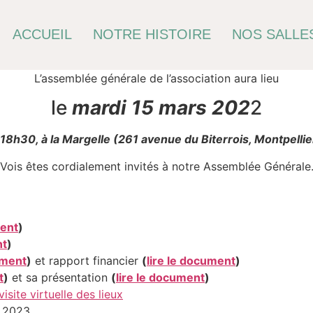
ACCUEIL
NOTRE HISTOIRE
NOS SALLES
L’assemblée générale de l’association aura lieu
le
mardi 15 mars 202
2
 18h30, à la Margelle (261 avenue du Biterrois, Montpellie
Vois êtes cordialement invités à notre Assemblée Générale
ment
)
nt
)
ument
)
et rapport financier
(
lire le document
)
t
)
et sa présentation
(
lire le document
)
visite virtuelle des lieux
 2023.