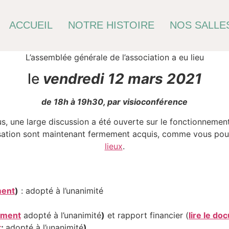
ACCUEIL
NOTRE HISTOIRE
NOS SALLES
L’assemblée générale de l’association a eu lieu
le
vendredi 12 mars 2021
de 18h à 19h30, par visioconférence
, une large discussion a été ouverte sur le fonctionnement
alisation sont maintenant fermement acquis, comme vous pou
lieux
.
ment
)
: adopté à l’unanimité
cument
adopté à l’unanimité
)
et rapport financier (
lire le d
t
;
adopté à l’unanimité
)