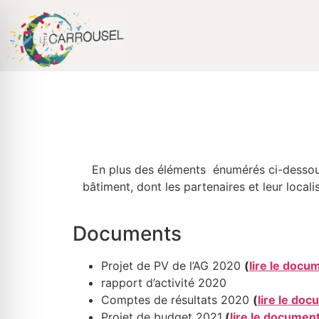
Passer
au
contenu
En plus des éléments énumérés ci-dessous
bâtiment, dont les partenaires et leur loc
Documents
Projet de PV de l’AG 2020
(
lire le docu
rapport d’activité 2020
Comptes de résultats 2020
(
lire le do
Projet de budget 2021
(
lire le documen