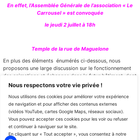
En effet, l’Assemblée Générale de l’association « Le
Carrousel » est convoquée
le jeudi 2 juillet à 18h
Temple de la rue de Maguelone
En plus des éléments énumérés ci-dessous, nous
proposons une large discussion sur le fonctionnement
des animations et échanges dans le futur bâtiment, dont
les partenaires et leur localisation sont maintenant
Nous respectons votre vie privée !
fermement acquis, comme vous pouvez le voir en
Nous utilisons des cookies pour améliorer votre expérience
regardant la
visite guidée des lieux
.
de navigation et pour afficher des contenus externes
Documents
(vidéos YouTube, cartes Google Maps, réseaux sociaux).
Vous pouvez accepter ces cookies pour les voir ou refuser
Convocation et pouvoir (
lire le document
)
et continuer à naviguer sur le site.
Projet de PV de l’AG 2019
(
lire le document
)
En cliquant sur « Tout accepter », vous consentez à notre
rapport d’activité 2019 (
lire le document
)